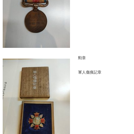
勲章
軍人傷痍記章