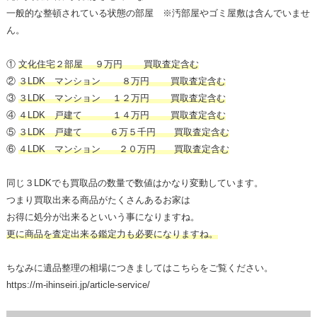
一般的な整頓されている状態の部屋 ※汚部屋やゴミ屋敷は含んでいませ
ん。
①
文化住宅２部屋 ９万円 買取査定含む
②
３LDK マンション ８万円 買取査定含む
③
３LDK マンション １２万円 買取査定含む
④
４LDK 戸建て １４万円 買取査定含む
⑤
３LDK 戸建て ６万５千円 買取査定含む
⑥
４LDK マンション ２０万円 買取査定含む
同じ３LDKでも買取品の数量で数値はかなり変動しています。
つまり買取出来る商品がたくさんあるお家は
お得に処分が出来るといいう事になりますね。
更に商品を査定出来る鑑定力も必要になりますね。
ちなみに遺品整理の相場につきましてはこちらをご覧ください。
https://m-ihinseiri.jp/article-service/