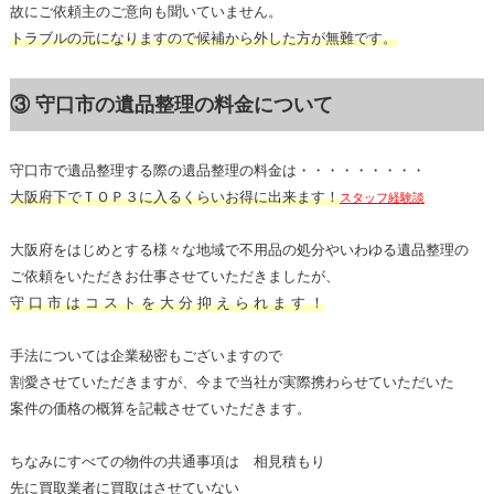
故にご依頼主のご意向も聞いていません。
トラブルの元になりますので候補から外した方が無難です。
③ 守口市の遺品整理の料金について
守口市で遺品整理する際の遺品整理の料金は・・・・・・・・・
大阪府下でＴＯＰ３に入るくらいお得に出来ます！
スタッフ経験談
大阪府をはじめとする様々な地域で不用品の処分やいわゆる遺品整理の
ご依頼をいただきお仕事させていただきましたが、
守 口 市 は コ ス ト を 大 分 抑 え ら れ ま す ！
手法については企業秘密もございますので
割愛させていただきますが、今まで当社が実際携わらせていただいた
案件の価格の概算を記載させていただきます。
ちなみにすべての物件の共通事項は 相見積もり
先に買取業者に買取はさせていない