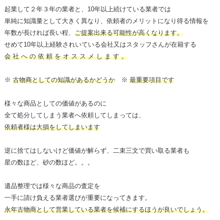
起業して２年３年の業者と、10年以上続けている業者では
単純に知識量として大きく異なり、依頼者のメリットになり得る情報を
年数が長ければ長い程、
ご提案出来る可能性が高くなります。
せめて10年以上経験されいている会社又はスタッフさんが在籍する
会 社 へ の 依 頼 を オ ス ス メ し ま す 。
※
古物商としての知識があるかどうか
※
最重要項目です
様々な商品としての価値があるのに
全て処分してしまう業者へ依頼してしまっては、
依頼者様は大損をしてしまいます
逆に捨てはしないけど価値が解らず、二束三文で買い取る業者も
星の数ほど、砂の数ほど。。。
遺品整理では様々な商品の査定を
一手に請け負える業者選びが重要になってきます。
永年古物商として営業している業者を候補にするほうが良いでしょう。