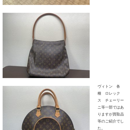
ヴィトン 各
種 ロレック
ス チェーリー
ニ等一部ではあ
りますが買取品
等のご紹介でし
た。